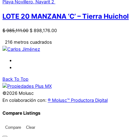
Playa Novillero, Nayarit
2
LOTE 20 MANZANA ‘C’ – Tierra Huichol
$
985,111.00
$
898,176.00
216 metros cuadrados
Carlos Jiménez
Back To Top
©2026 Molusc
En colaboración con:
® Molusc™ Productora Digital
Compare Listings
Compare
Clear